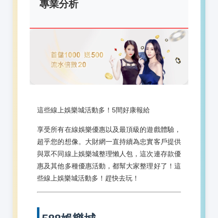
專業分析
這些線上娛樂城活動多！5間好康報給
享受所有在線娛樂優惠以及最頂級的遊戲體驗，
超乎您的想​​像。大財網一直持續為忠實客戶提供
與眾不同線上娛樂城整理懶人包，這次連存款優
惠及其他多種優惠活動，都幫大家整理好了！這
些線上娛樂城活動多！趕快去玩！